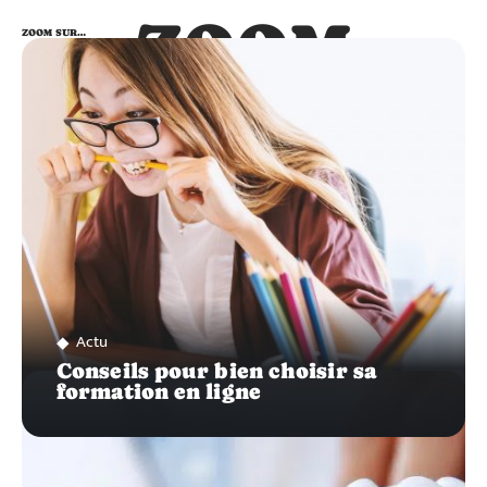
ZOOM
ZOOM SUR…
SUR…
Actu
Conseils pour bien choisir sa
formation en ligne