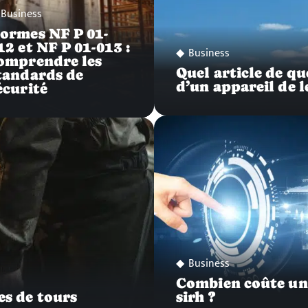
Business
ormes NF P 01-
12 et NF P 01-013 :
Business
omprendre les
Quel article de qu
tandards de
d’un appareil de l
écurité
Business
Combien coûte un
pes de tours
sirh ?