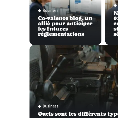
Business
N
Co-valence blog, un
0
allié pour anticiper
c
les futures
s
réglementations
s
Business
Quels sont les différents ty