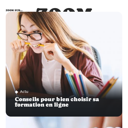
ZOOM
ZOOM SUR…
SUR…
Actu
Conseils pour bien choisir sa
formation en ligne