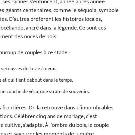
, ses racines s’enfoncent, année après année.
 des géants centenaires, comme le séquoia, symbole
es. D’autres préfèrent les histoires locales,
céliande, ancré dans la légende. Ce sont ces
oment des noces de bois.
aucoup de couples à ce stade :
x secousses de la vie à deux.
e et qui tient debout dans le temps.
ne couche de vécu, une strate de souvenirs.
s frontières. On la retrouve dans d’innombrables
itions. Célébrer cinq ans de mariage, c’est
se cultive, s’adapte. À l’ombre du bois, le couple
ciles et savourer les moments de lumière.