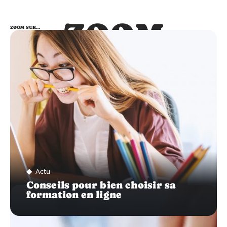
ZOOM
ZOOM SUR…
SUR…
Actu
Conseils pour bien choisir sa
formation en ligne