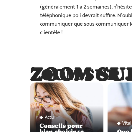
(généralement 1 à 2 semaines), n’hésitez
téléphonique poli devrait suffire. N’oubl
communiquer que sous-communiquer lorsqu
clientèle !
ZOOM SU
ZOOM SUR
Actu
Vital
Conseils pour
bien choisir sa
Que f