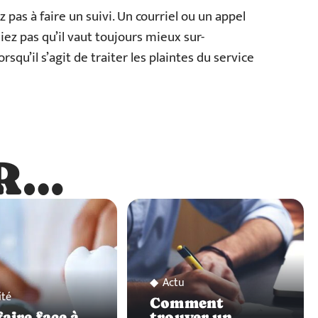
 pas à faire un suivi. Un courriel ou un appel
iez pas qu’il vaut toujours mieux sur-
’il s’agit de traiter les plaintes du service
R…
…
Actu
ité
Comment
aire face à
trouver un