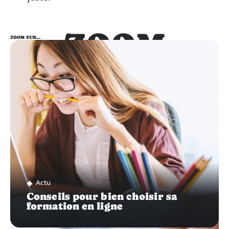
ZOOM
ZOOM SUR…
SUR…
Actu
Conseils pour bien choisir sa
formation en ligne