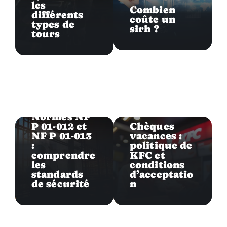
les
Combien
différents
coûte un
types de
sirh ?
tours
Business
Business
Normes NF
P 01-012 et
Chèques
NF P 01-013
vacances :
:
politique de
comprendre
KFC et
les
conditions
standards
d’acceptatio
de sécurité
n