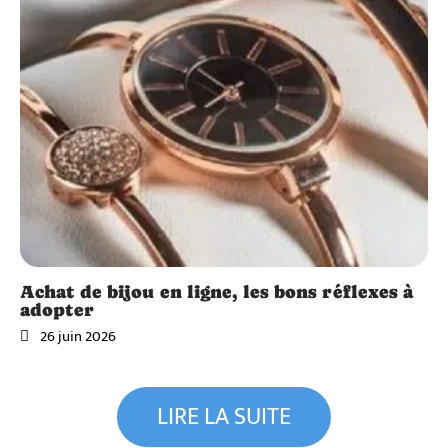
Achat de bijou en ligne, les bons réflexes à
adopter
26 juin 2026
Vitalité
Salaire
Vitalité
d’un
LIRE LA SUITE
auxilia
Dispar
ire