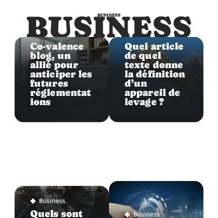
BUSINESS
BUSINESS
Business
Business
Co-valence
Quel article
blog, un
de quel
allié pour
texte donne
anticiper les
la définition
futures
d’un
réglementat
appareil de
ions
levage ?
Business
Quels sont
Business