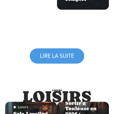
LIRE LA SUITE
LOISIRS
LOISIRS
Loisirs
Sortir à
Loisirs
Toulouse en
Solo Leveling
2026 :