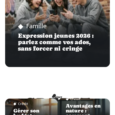
Famille
Expression jeunes 2026 :
parlez comme vos ados,
sans forcer ni cringe
CRÉDIT
Crédit
CRÉDIT
Crédit
Avantages en
Gérer son
nature :