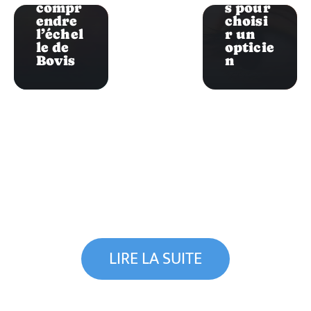
compr
s pour
endre
choisi
l’échel
r un
le de
opticie
Bovis
n
LIRE LA SUITE