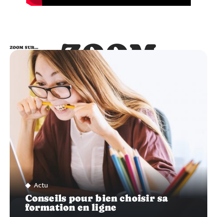
ZOOM
ZOOM SUR…
SUR…
Actu
Conseils pour bien choisir sa
formation en ligne