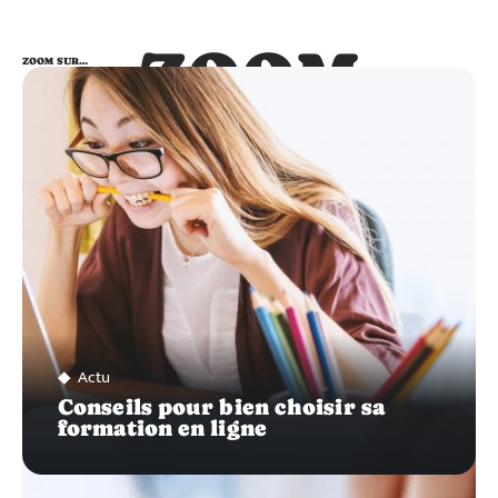
ZOOM
ZOOM SUR…
SUR…
Actu
Conseils pour bien choisir sa
formation en ligne