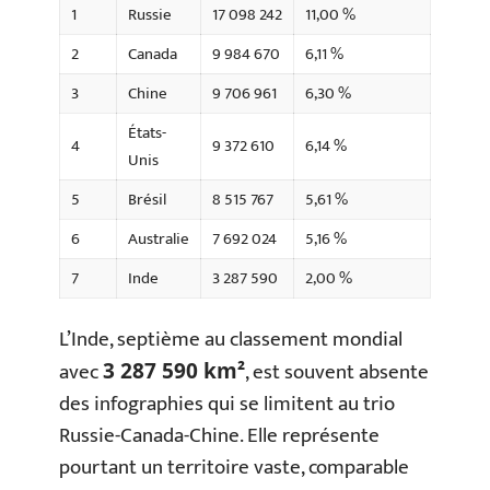
1
Russie
17 098 242
11,00 %
2
Canada
9 984 670
6,11 %
3
Chine
9 706 961
6,30 %
États-
4
9 372 610
6,14 %
Unis
5
Brésil
8 515 767
5,61 %
6
Australie
7 692 024
5,16 %
7
Inde
3 287 590
2,00 %
L’Inde, septième au classement mondial
avec
, est souvent absente
3 287 590 km²
des infographies qui se limitent au trio
Russie-Canada-Chine. Elle représente
pourtant un territoire vaste, comparable