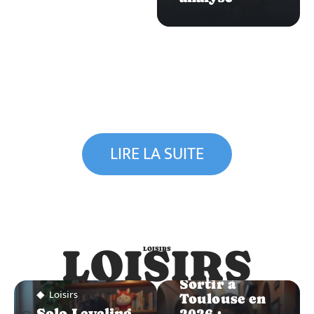
LIRE LA SUITE
LOISIRS
LOISIRS
Loisirs
Sortir à
Loisirs
Toulouse en
Solo Leveling
2026 :