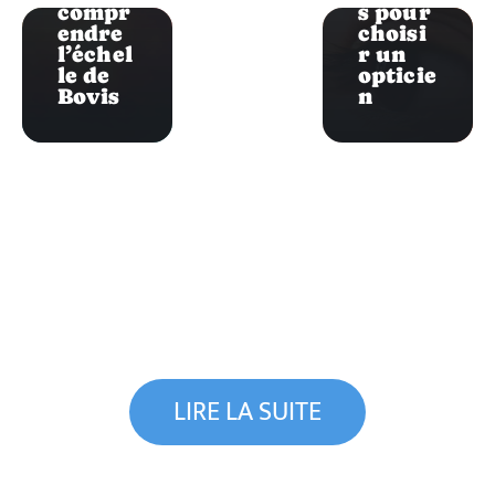
compr
s pour
endre
choisi
l’échel
r un
le de
opticie
Bovis
n
LIRE LA SUITE