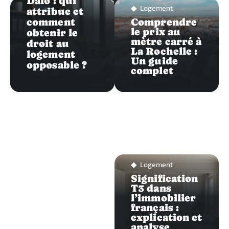
LOGEMENT
Dalo : qui
Logement
attribue et
comment
Comprendre
le prix au
obtenir le
mètre carré à
droit au
La Rochelle :
logement
Un guide
opposable ?
complet
Logement
Signification
T3 dans
l’immobilier
français :
explication et
analyse