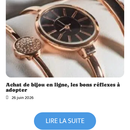
Achat de bijou en ligne, les bons réflexes à
adopter
26 juin 2026
Vitalité
Salaire
Vitalité
d’un
LIRE LA SUITE
auxilia
Dispar
ire