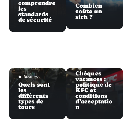
comprendre
Combien
les
coûte un
standards
sirh ?
de sécurité
Business
Chèques
Business
vacances :
Quels sont
politique de
les
KFC et
différents
conditions
types de
d’acceptatio
tours
n