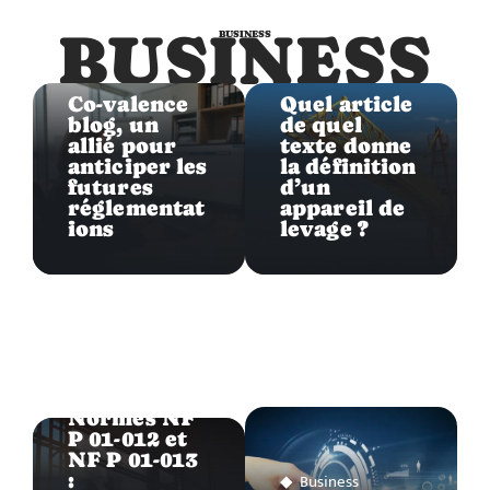
BUSINESS
BUSINESS
Business
Business
Co-valence
Quel article
blog, un
de quel
allié pour
texte donne
anticiper les
la définition
futures
d’un
réglementat
appareil de
ions
levage ?
Business
Normes NF
P 01-012 et
NF P 01-013
:
Business