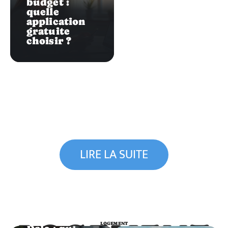
budget :
quelle
application
gratuite
choisir ?
LIRE LA SUITE
Logement
Logements
LOGEMENT