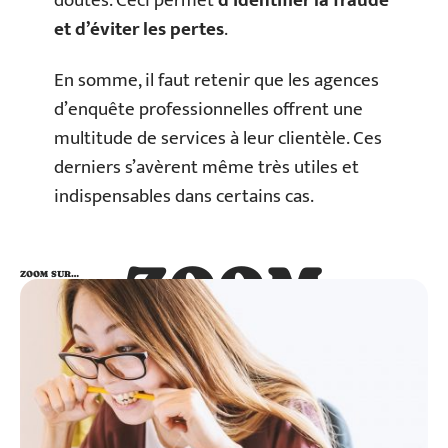
doutes. Ceci permet
d’identifier la fraude
et d’éviter les pertes
.
En somme, il faut retenir que les agences
d’enquête professionnelles offrent une
multitude de services à leur clientèle. Ces
derniers s’avèrent même très utiles et
indispensables dans certains cas.
ZOOM
ZOOM SUR…
SUR…