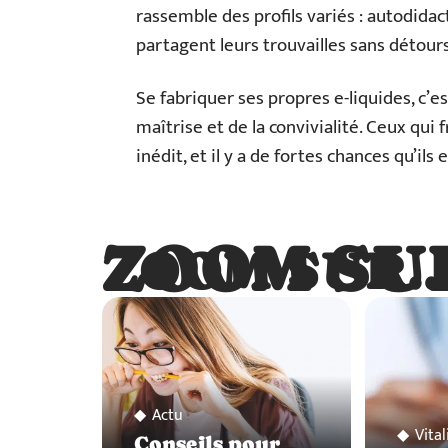
rassemble des profils variés : autodidac
partagent leurs trouvailles sans détours
Se fabriquer ses propres e-liquides, c’es
maîtrise et de la convivialité. Ceux qui 
inédit, et il y a de fortes chances qu’il
ZOOM SU
ZOOM SUR
Actu
Vital
Conseils pour