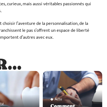
tes, curieux, mais aussi véritables passionnés qui
.
t choisir l’aventure de la personnalisation, de la
franchissent le pas s’offrent un espace de liberté
s emportent d’autres avec eux.
R…
…
Actu
ité
Comment