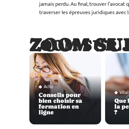
jamais perdu. Au final, trouver l’avocat q
traverser les épreuves juridiques avec 
ZOOM SU
ZOOM SUR
Actu
Vital
Conseils pour
bien choisir sa
Que f
formation en
la p
ligne
?