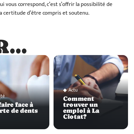
ui vous correspond, c’est s’offrir la possibilité de
la certitude d’être compris et soutenu.
R…
…
Actu
ité
Comment
aire face à
trouver un
erte de dents
emploi à La
Ciotat?