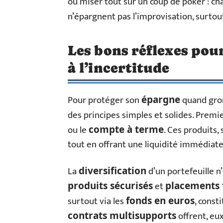
ou miser tout sur un coup de poker : ch
n’épargnent pas l’improvisation, surtou
Les bons réflexes pou
à l’incertitude
Pour protéger son
quand gron
épargne
des principes simples et solides. Premier
ou le
. Ces produits,
compte à terme
tout en offrant une liquidité immédiate
La
d’un portefeuille n’
diversification
et
produits sécurisés
placements 
surtout via les
, const
fonds en euros
offrent, eu
contrats multisupports