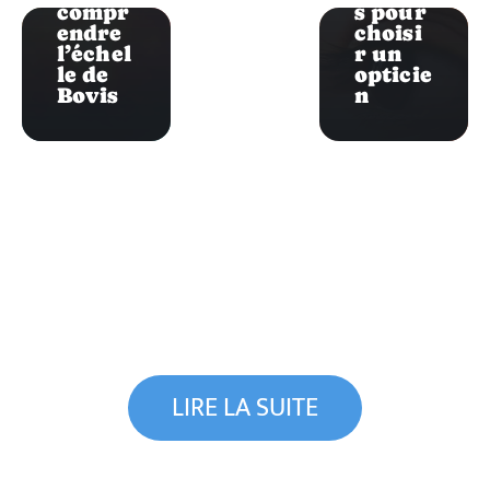
compr
s pour
endre
choisi
l’échel
r un
le de
opticie
Bovis
n
LIRE LA SUITE