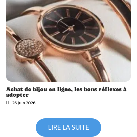
Achat de bijou en ligne, les bons réflexes à
adopter
26 juin 2026
Vitalité
Salaire
Vitalité
d’un
LIRE LA SUITE
auxilia
Dispar
ire