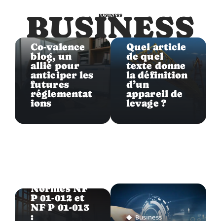
BUSINESS
BUSINESS
Business
Business
Co-valence
Quel article
blog, un
de quel
allié pour
texte donne
anticiper les
la définition
futures
d’un
réglementat
appareil de
ions
levage ?
Business
Normes NF
P 01-012 et
NF P 01-013
:
Business