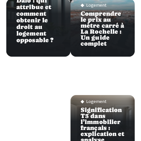
LOGEMENT
Dalo : qui
Logement
attribue et
comment
Comprendre
le prix au
obtenir le
mètre carré à
droit au
La Rochelle :
logement
Un guide
opposable ?
complet
Logement
Signification
T3 dans
l’immobilier
français :
explication et
analyse