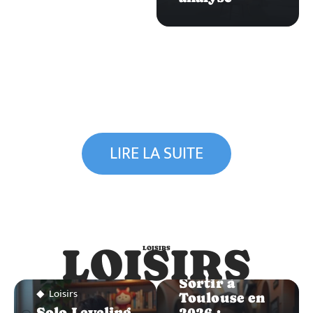
LIRE LA SUITE
LOISIRS
LOISIRS
Loisirs
Sortir à
Loisirs
Toulouse en
Solo Leveling
2026 :