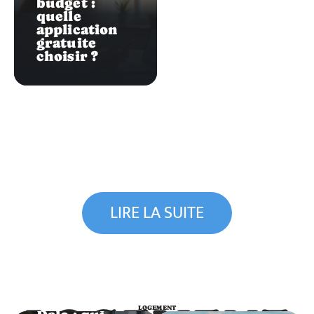
budget :
quelle
application
gratuite
choisir ?
LIRE LA SUITE
Logement
Logements
LOGEMENT