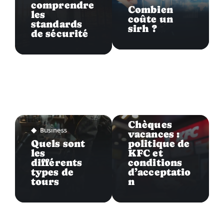
comprendre
Combien
les
coûte un
standards
sirh ?
de sécurité
Business
Chèques
Business
vacances :
Quels sont
politique de
les
KFC et
différents
conditions
types de
d’acceptatio
tours
n