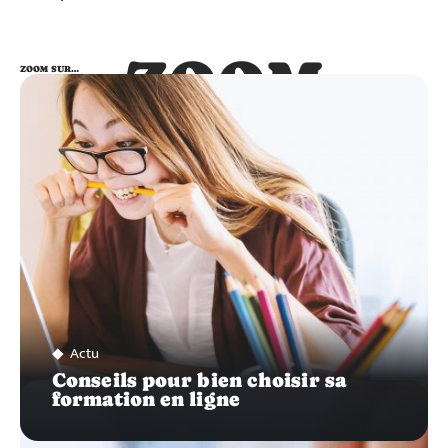
ZOOM
ZOOM SUR…
SUR…
Actu
Conseils pour bien choisir sa
formation en ligne