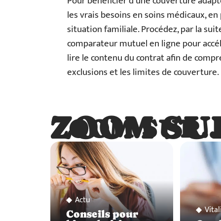
Pour bénéficier d’une couverture adapt
les vrais besoins en soins médicaux, en 
situation familiale. Procédez, par la sui
comparateur mutuel en ligne pour accélé
lire le contenu du contrat afin de compr
exclusions et les limites de couverture.
ZOOM SU
ZOOM SUR
Actu
Vital
Conseils pour