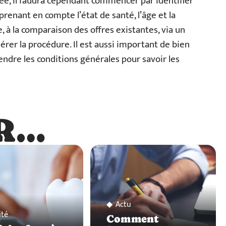
ée, il faudra cependant commencer par identifier
prenant en compte l’état de santé, l’âge et la
te, à la comparaison des offres existantes, via un
rer la procédure. Il est aussi important de bien
endre les conditions générales pour savoir les
R…
…
Actu
ité
Comment