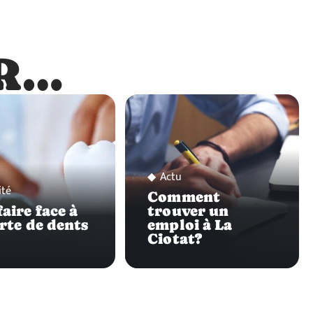
R…
…
Actu
ité
Comment
aire face à
trouver un
erte de dents
emploi à La
Ciotat?