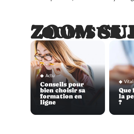
ZOOM SU
ZOOM SUR
Actu
Vital
Conseils pour
bien choisir sa
Que f
formation en
la p
ligne
?