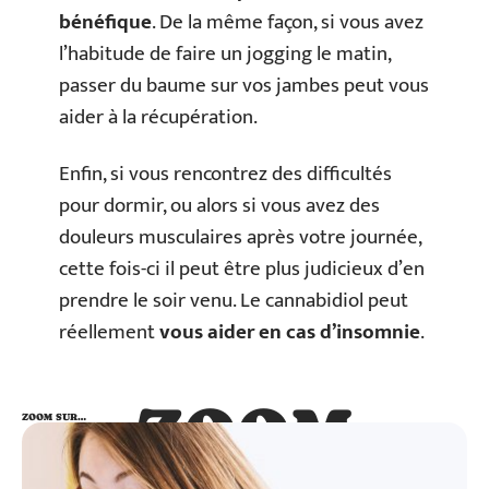
bénéfique
. De la même façon, si vous avez
l’habitude de faire un jogging le matin,
passer du baume sur vos jambes peut vous
aider à la récupération.
Enfin, si vous rencontrez des difficultés
pour dormir, ou alors si vous avez des
douleurs musculaires après votre journée,
cette fois-ci il peut être plus judicieux d’en
prendre le soir venu. Le cannabidiol peut
réellement
vous aider en cas d’insomnie
.
ZOOM
ZOOM SUR…
SUR…