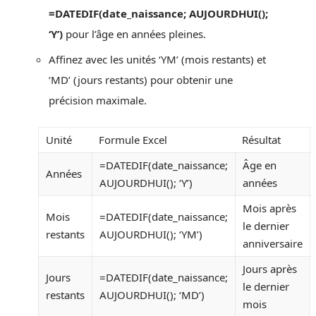
=DATEDIF(date_naissance; AUJOURDHUI();
‘Y’)
pour l’âge en années pleines.
Affinez avec les unités ‘YM’ (mois restants) et
‘MD’ (jours restants) pour obtenir une
précision maximale.
Unité
Formule Excel
Résultat
=DATEDIF(date_naissance;
Âge en
Années
AUJOURDHUI(); ‘Y’)
années
Mois après
Mois
=DATEDIF(date_naissance;
le dernier
restants
AUJOURDHUI(); ‘YM’)
anniversaire
Jours après
Jours
=DATEDIF(date_naissance;
le dernier
restants
AUJOURDHUI(); ‘MD’)
mois