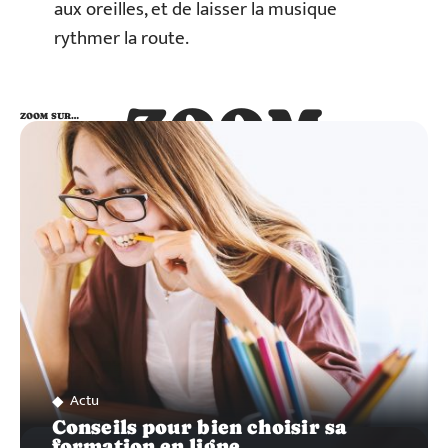
aux oreilles, et de laisser la musique
rythmer la route.
ZOOM
ZOOM SUR…
SUR…
Actu
Conseils pour bien choisir sa
formation en ligne