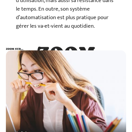
d’utilisation, mais aussi sa résistance dans
le temps. En outre, son système
d’automatisation est plus pratique pour
gérer les va-et-vient au quotidien.
ZOOM
ZOOM SUR…
SUR…