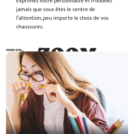
Exprimez votre personnalité et n’oubliez
jamais que vous êtes le centre de
l’attention, peu importe le choix de vos
chaussures.
ZOOM
ZOOM SUR…
SUR…