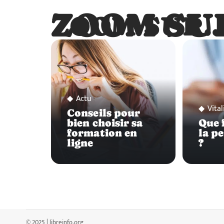
ZOOM SU
ZOOM SUR
Actu
Vital
Conseils pour
bien choisir sa
Que f
formation en
la p
ligne
?
© 2025 | libreinfo.org