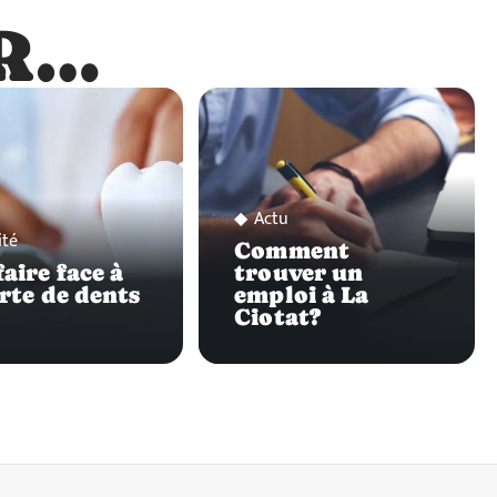
R…
…
Actu
ité
Comment
aire face à
trouver un
erte de dents
emploi à La
Ciotat?