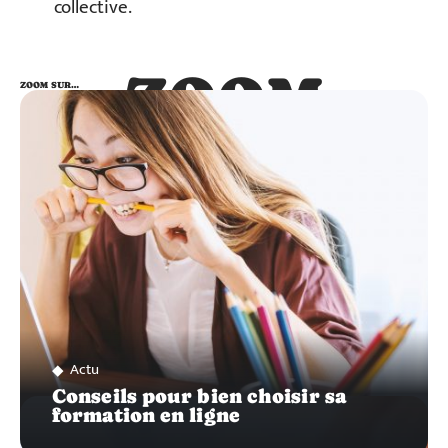
collective.
ZOOM
ZOOM SUR…
SUR…
Actu
Conseils pour bien choisir sa
formation en ligne