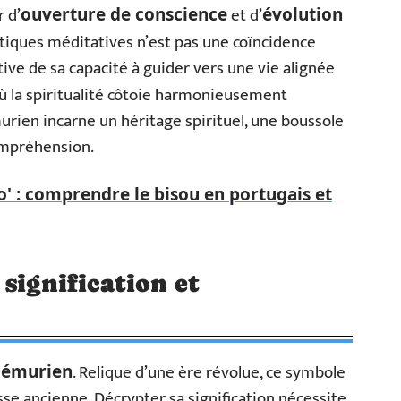
r d’
et d’
ouverture de conscience
évolution
atiques méditatives n’est pas une coïncidence
tive de sa capacité à guider vers une vie alignée
où la spiritualité côtoie harmonieusement
urien incarne un héritage spirituel, une boussole
ompréhension.
jo' : comprendre le bisou en portugais et
signification et
. Relique d’une ère révolue, ce symbole
lémurien
sse ancienne. Décrypter sa signification nécessite